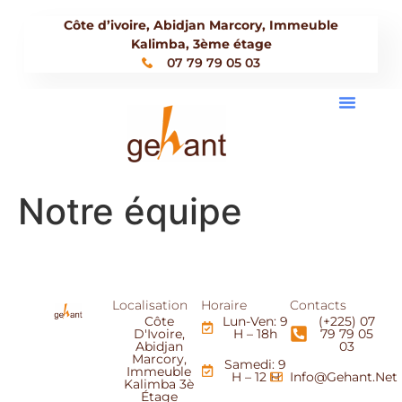
Côte d’ivoire, Abidjan Marcory, Immeuble
Kalimba, 3ème étage
07 79 79 05 03
Notre équipe
Localisation
Horaire
Contacts
Côte
Lun-Ven: 9
(+225) 07
D'Ivoire,
H – 18h
79 79 05
Abidjan
03
Marcory,
Samedi: 9
Immeuble
H – 12 H
Info@gehant.net
Kalimba 3è
Étage